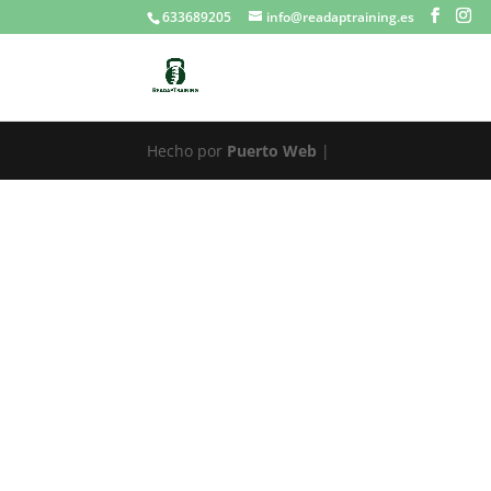
633689205
info@readaptraining.es
Hecho por
Puerto Web
|