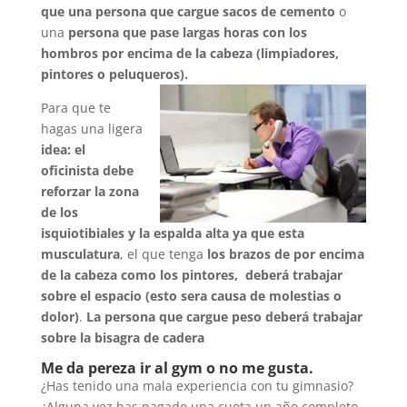
que una persona que cargue sacos de cemento
o
una
persona que pase largas horas con los
hombros por encima de la cabeza (limpiadores,
pintores o peluqueros).
Para que te
hagas una ligera
idea: el
oficinista debe
reforzar la zona
de los
isquiotibiales y la espalda alta ya que esta
musculatura
, el que tenga
los brazos de por encima
de la cabeza como los pintores, deberá trabajar
sobre el espacio (esto sera causa de molestias o
dolor)
.
La persona que cargue peso deberá trabajar
sobre la bisagra de cadera
Me da pereza ir al gym o no me gusta.
¿Has tenido una mala experiencia con tu gimnasio?
¿Alguna vez has pagado una cuota un año completo