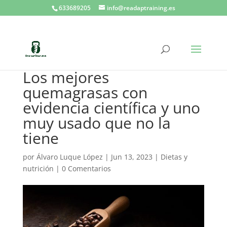
633689205
info@readaptraining.es
Los mejores
quemagrasas con
evidencia científica y uno
muy usado que no la
tiene
por
Álvaro Luque López
|
Jun 13, 2023
|
Dietas y
nutrición
|
0 Comentarios